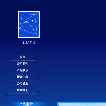
首页
公司简介
产品展示
新闻中心
公司资质
联系我们
产品展示