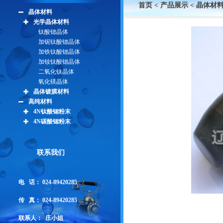
首页
<
产品展示
<
晶体材
晶体材料
光学晶体材料
钛酸锶晶体
加铌钛酸锶晶体
加铁钛酸锶晶体
加钕钛酸锶晶体
二氧化钛晶体
氧化镁晶体
晶体镀膜材料
高纯材料
4N钛酸锶粉末
4N碳酸锶粉末
联系我们
电 话： 024-
89420285
传 真：
024-89420285
联系人：
庄小姐