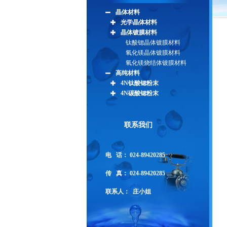
晶体材料
光学晶体材料
晶体镀膜材料
钛酸锶晶体镀膜材料
氧化镁晶体镀膜材料
氧化镁烧结体镀膜材料
高纯材料
4N钛酸锶粉末
4N碳酸锶粉末
联系我们
电 话： 024-
89420285
传 真：
024-89420285
联系人：
庄小姐