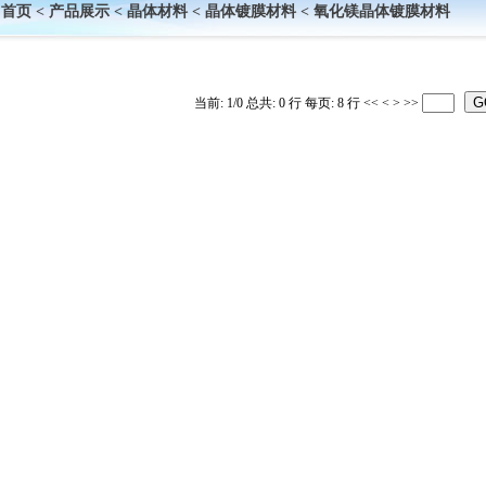
首页
<
产品展示
<
晶体材料
<
晶体镀膜材料
<
氧化镁晶体镀膜材料
当前: 1/0
总共: 0 行
每页: 8 行
<<
<
>
>>