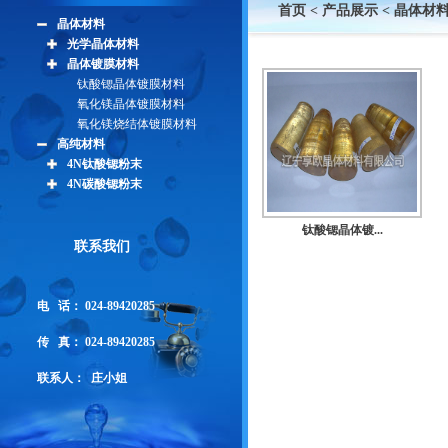
首页
<
产品展示
<
晶体材
晶体材料
光学晶体材料
晶体镀膜材料
钛酸锶晶体镀膜材料
氧化镁晶体镀膜材料
氧化镁烧结体镀膜材料
高纯材料
4N钛酸锶粉末
4N碳酸锶粉末
钛酸锶晶体镀...
联系我们
电 话： 024-
89420285
传 真：
024-89420285
联系人：
庄小姐