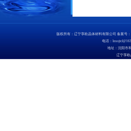
版权所有：辽宁享欧晶体材料有限公司 备案号：
电话：lnxojtcl@163
地址：沈阳市和
辽宁享欧