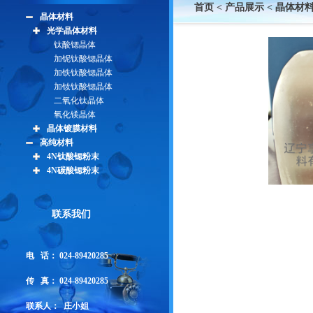
首页
<
产品展示
<
晶体材
晶体材料
光学晶体材料
钛酸锶晶体
加铌钛酸锶晶体
加铁钛酸锶晶体
加钕钛酸锶晶体
二氧化钛晶体
氧化镁晶体
晶体镀膜材料
高纯材料
4N钛酸锶粉末
4N碳酸锶粉末
联系我们
电 话： 024-
89420285
传 真：
024-89420285
联系人：
庄小姐