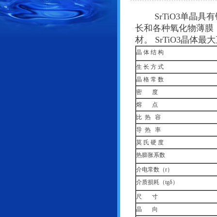
SrTiO3单晶具
长和各种氧化物薄膜
材。 SrTiO3晶体最
晶
体
结
构
生
长
方
式
晶
格
常
数
密
度
熔
点
比
热
容
导
热
率
莫
氏
硬
度
热膨胀系数
介电常数（
r
）
介质损耗（
tgδ
）
尺
寸
晶
向